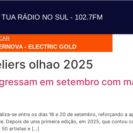
A TUA RÁDIO NO SUL
 TUA RÁDIO NO SUL - 102.7FM
CAR
VAI TOC
ERNOVA - ELECTRIC GOLD
CHAKR
liers olhao 2025
egressam em setembro com mai
aliza-se entre os dias 18 e 20 de setembro, reforçando a 
e. Depois de uma primeira edição, em 2025, que contou co
 50 artistas e […]