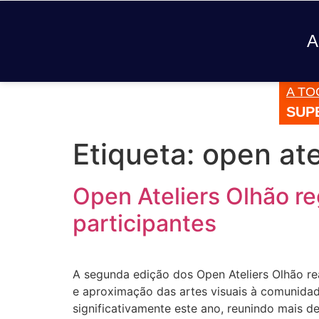
A
A TO
JÁ TOCOU
SUP
PLASTICINE - STONE DEAD
Etiqueta:
open ate
Open Ateliers Olhão r
participantes
A segunda edição dos Open Ateliers Olhão re
e aproximação das artes visuais à comunidad
significativamente este ano, reunindo mais de