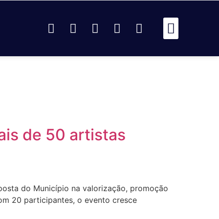
Passou Na 
Identidad
Passou Na R
Identidad
AR
A SACRO - AMAURA
s de 50 artistas
aposta do Município na valorização, promoção
m 20 participantes, o evento cresce