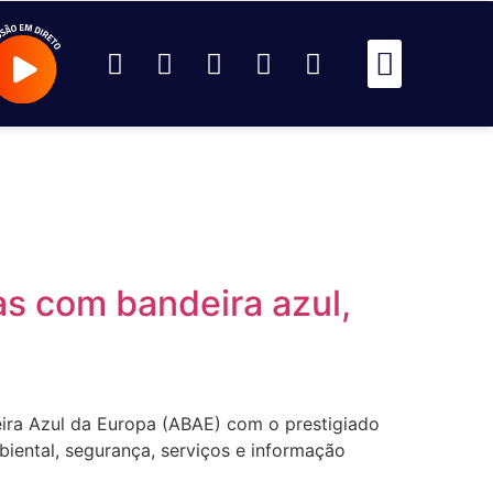
Passou Na 
Identidad
Passou Na R
Identidad
AR
as com bandeira azul,
eira Azul da Europa (ABAE) com o prestigiado
iental, segurança, serviços e informação