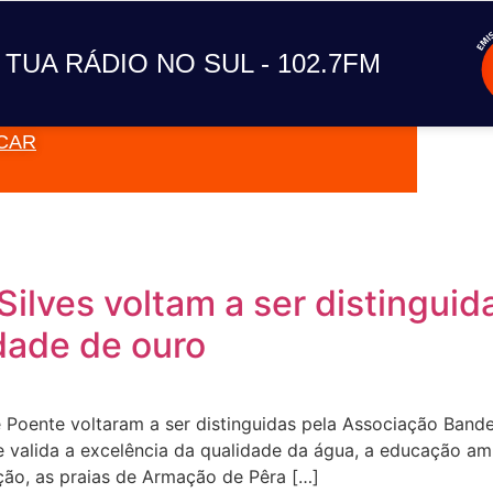
A TUA RÁDIO NO SUL
 TUA RÁDIO NO SUL - 102.7FM
CAR
VAI TOC
Silves voltam a ser distinguid
idade de ouro
 Poente voltaram a ser distinguidas pela Associação Band
 valida a excelência da qualidade da água, a educação amb
nção, as praias de Armação de Pêra […]