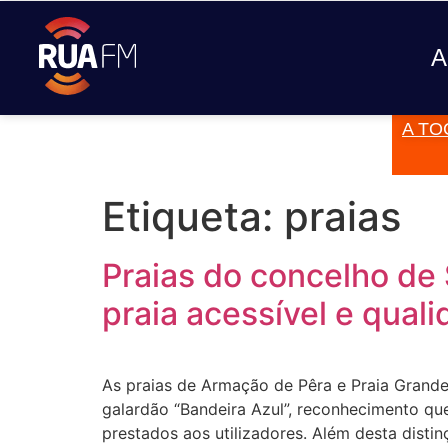
A
A TO
JÁ TOCOU
Etiqueta:
praias
Praias do concelho de 
praia acessível e qual
As praias de Armação de Pêra e Praia Grande
galardão “Bandeira Azul”, reconhecimento que
prestados aos utilizadores. Além desta disti