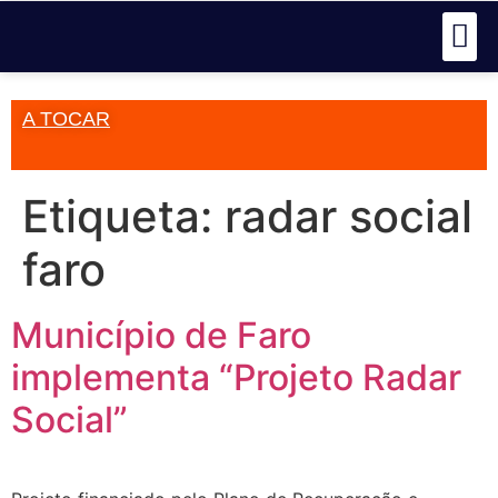
A TOCAR
Etiqueta:
radar social
faro
Município de Faro
implementa “Projeto Radar
Social”