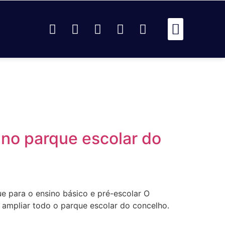
Passou Na 
Identidad
Passou Na R
Identidad
AR
 no parque escolar do
ue para o ensino básico e pré-escolar O
e ampliar todo o parque escolar do concelho.