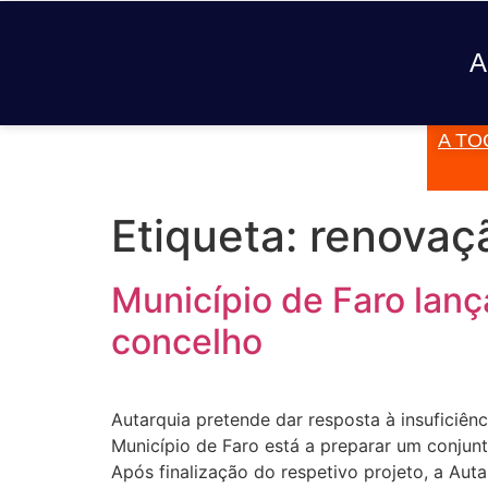
A
A TO
JÁ TOCOU
Etiqueta:
renovaçã
Município de Faro lanç
concelho
Autarquia pretende dar resposta à insuficiên
Município de Faro está a preparar um conjunt
Após finalização do respetivo projeto, a Au