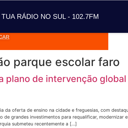
A TUA RÁDIO NO SUL
 TUA RÁDIO NO SUL - 102.7FM
CAR
VAI TOC
o parque escolar faro
a plano de intervenção global
cia da oferta de ensino na cidade e freguesias, com destaq
o de grandes investimentos para requalificar, modernizar 
tarquia submeteu recentemente a […]