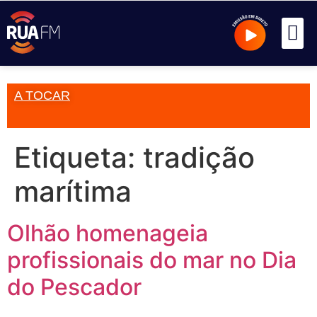
A TOCAR
Etiqueta:
tradição
marítima
Olhão homenageia
profissionais do mar no Dia
do Pescador