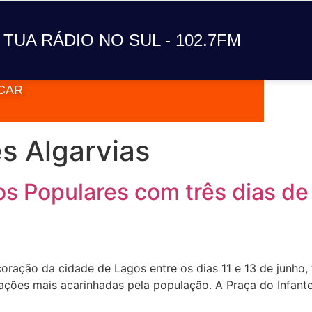
A TUA RÁDIO NO SUL
 TUA RÁDIO NO SUL - 102.7FM
CAR
VAI TOC
s Algarvias
os Populares com três dias de
ração da cidade de Lagos entre os dias 11 e 13 de junho, 
ões mais acarinhadas pela população. A Praça do Infante v