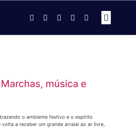
Passou Na 
Identidad
Passou Na R
Identidad
AR
 Marchas, música e
trazendo o ambiente festivo e o espírito
olta a receber um grande arraial ao ar livre,