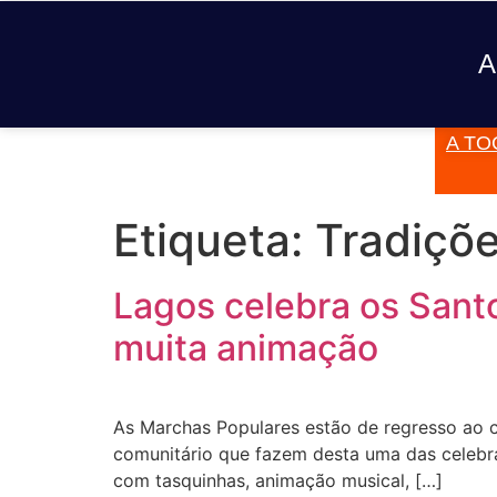
A
A TO
JÁ TOCOU
Etiqueta:
Tradiçõe
Lagos celebra os Sant
muita animação
As Marchas Populares estão de regresso ao co
comunitário que fazem desta uma das celebraç
com tasquinhas, animação musical, […]