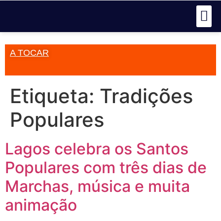
A TOCAR
Etiqueta:
Tradições
Populares
Lagos celebra os Santos
Populares com três dias de
Marchas, música e muita
animação