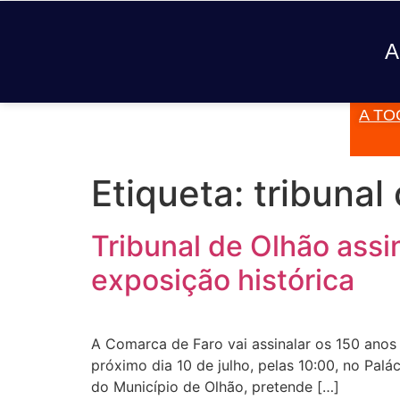
A
A TO
JÁ TOCOU
Etiqueta:
tribunal
Tribunal de Olhão ass
exposição histórica
A Comarca de Faro vai assinalar os 150 anos
próximo dia 10 de julho, pelas 10:00, no Palá
do Município de Olhão, pretende […]