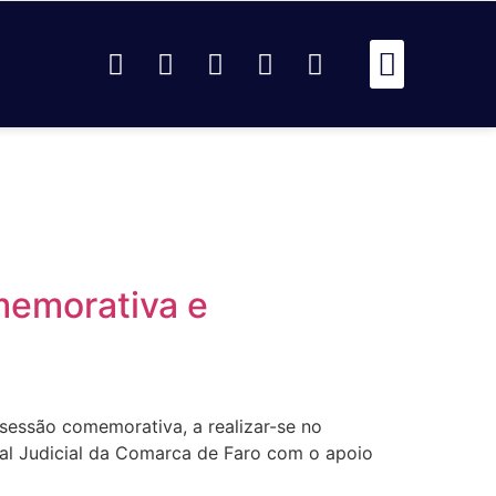
Passou Na 
Identidad
Passou Na R
Identidad
AR
memorativa e
sessão comemorativa, a realizar-se no
bunal Judicial da Comarca de Faro com o apoio