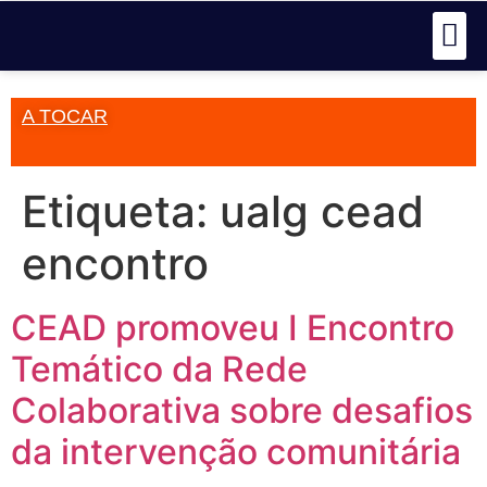
A TOCAR
Etiqueta:
ualg cead
encontro
CEAD promoveu I Encontro
Temático da Rede
Colaborativa sobre desafios
da intervenção comunitária