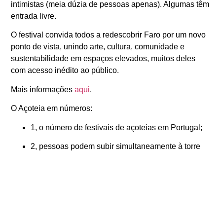
intimistas (meia dúzia de pessoas apenas). Algumas têm
entrada livre.
O festival convida todos a redescobrir Faro por um novo
ponto de vista, unindo arte, cultura, comunidade e
sustentabilidade em espaços elevados, muitos deles
com acesso inédito ao público.
Mais informações
aqui
.
O Açoteia em números:
1, o número de festivais de açoteias em Portugal;
2, pessoas podem subir simultaneamente à torre
da Ermida de Santo António do Alto;
12, horas de festival ao todo;
30, horas de música distribuídas pelos dois dias;
30, açoteias acessíveis;