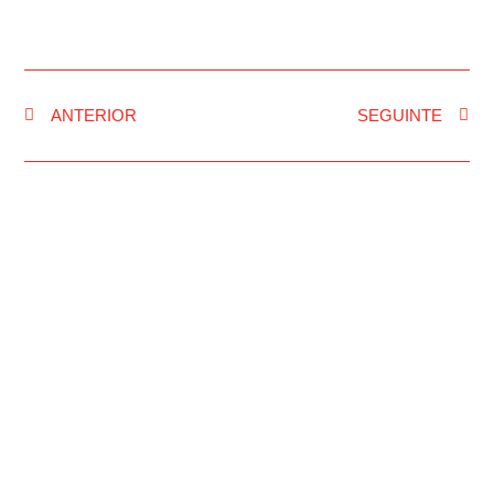
ANTERIOR
SEGUINTE
INÍCIO
RUA FM
NOTÍCIAS
PASSOU NA RUA