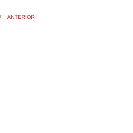
ANTERIOR
INÍCIO
RUA FM
NOTÍCIAS
PASSOU NA 