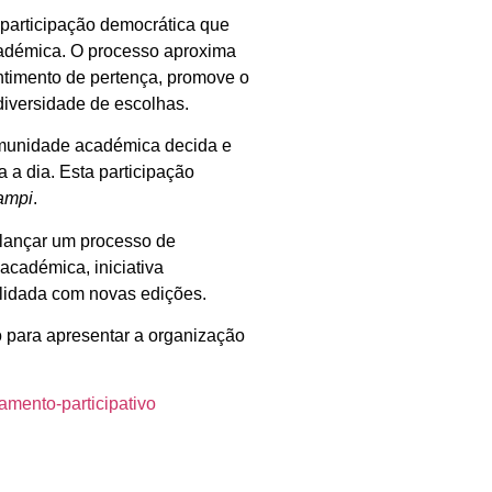
articipação democrática que
cadémica. O processo aproxima
entimento de pertença, promove o
 diversidade de escolhas.
omunidade académica decida e
 a dia. Esta participação
ampi
.
a lançar um processo de
académica, iniciativa
lidada com novas edições.
o para apresentar a organização
camento-participativo