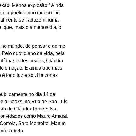
lexão. Menos explosão.” Ainda
crita poética não mudou, no
ralmente se traduzem numa
ei que, mais dia menos dia, o
r no mundo, de pensar e de me
a. Pelo quotidiano da vida, pela
ontínuas e desilusões, Cláudia
de emoção. E ainda que mais
o é todo luz e sol. Há zonas
publicamente no dia 14 de
peia Books, na Rua de São Luís
ção de Cláudia Tomé Silva,
s convidados como Mauro Amaral,
 Correia, Sara Monteiro, Martim
aná Rebelo.