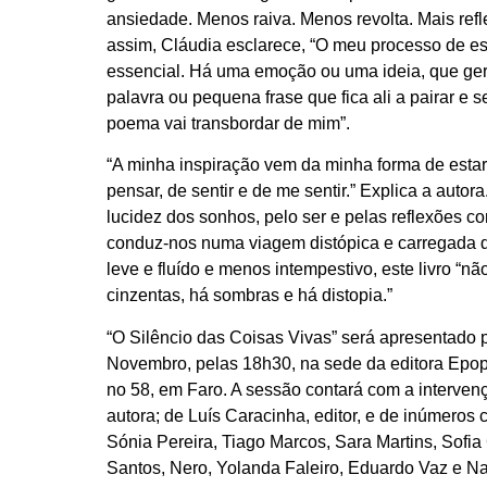
ansiedade. Menos raiva. Menos revolta. Mais ref
assim, Cláudia esclarece, “O meu processo de es
essencial. Há uma emoção ou uma ideia, que ge
palavra ou pequena frase que fica ali a pairar e s
poema vai transbordar de mim”.
“A minha inspiração vem da minha forma de esta
pensar, de sentir e de me sentir.” Explica a autor
lucidez dos sonhos, pelo ser e pelas reflexões c
conduz-nos numa viagem distópica e carregada 
leve e fluído e menos intempestivo, este livro “nã
cinzentas, há sombras e há distopia.”
“O Silêncio das Coisas Vivas” será apresentado 
Novembro, pelas 18h30, na sede da editora Epo
no 58, em Faro. A sessão contará com a interven
autora; de Luís Caracinha, editor, e de inúmero
Sónia Pereira, Tiago Marcos, Sara Martins, Sofia
Santos, Nero, Yolanda Faleiro, Eduardo Vaz e N