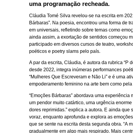
uma programação recheada.
Cláudia Tomé Silva revelou-se na escrita em 202
Bárbaras”. Na poesia, encontrou uma forma de tr
em universais, refletindo sobre temas como emoç
ainda assim, a exortação de sentidos começou mu
participado em diversos cursos de teatro, works
poéticos e poetry slams pelo país.
A par da escrita, Cláudia, é autora da rubrica “P
desde 2022, integra inúmeras performances poéti
“Mulheres Que Escreveram e Não Li” e é uma ativi
empoderamento feminino na arte bem como pela 
“Emoções Bárbaras” abordava uma experiência mu
um pendor muito catártico, uma urgência enorme de 
dores reprimidas.” explica a autora. E ainda que
voraz, enquanto aprofunda e explora as emoçõ
que se sente na escrita desta segunda obra. “A m
gradualmente em algo mais respirado. Mais cent