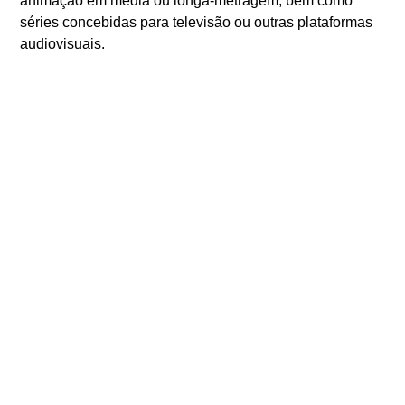
animação em média ou longa-metragem, bem como
séries concebidas para televisão ou outras plataformas
audiovisuais.
As candidaturas estão abertas até ao final de fevereiro,
devendo os interessados consultar o regulamento e as
condições de participação disponíveis em
www.cm-
loule.pt
ANTERIOR
SEGUINTE