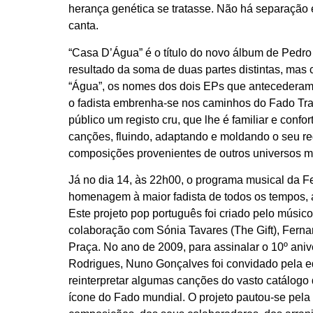
herança genética se tratasse. Não há separação
canta.
“Casa D’Água” é o título do novo álbum de Pedro
resultado da soma de duas partes distintas, mas
“Água”, os nomes dos dois EPs que antecederam
o fadista embrenha-se nos caminhos do Fado Trad
público um registo cru, que lhe é familiar e confor
canções, fluindo, adaptando e moldando o seu regi
composições provenientes de outros universos m
Já no dia 14, às 22h00, o programa musical da 
homenagem à maior fadista de todos os tempos, a
Este projeto pop português foi criado pelo músic
colaboração com Sónia Tavares (The Gift), Ferna
Praça. No ano de 2009, para assinalar o 10º aniv
Rodrigues, Nuno Gonçalves foi convidado pela ed
reinterpretar algumas canções do vasto catálogo
ícone do Fado mundial. O projeto pautou-se pela