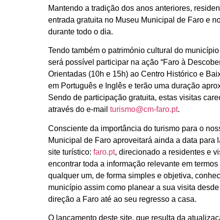
Mantendo a tradição dos anos anteriores, residente
entrada gratuita no Museu Municipal de Faro e 
durante todo o dia.
Tendo também o património cultural do município
será possível participar na ação “Faro à Descober
Orientadas (10h e 15h) ao Centro Histórico e Bai
em Português e Inglês e terão uma duração aprox
Sendo de participação gratuita, estas visitas car
através do e-mail
turismo@cm-faro.pt
.
Consciente da importância do turismo para o no
Municipal de Faro aproveitará ainda a data para 
site turístico:
faro.pt
, direcionado a residentes e v
encontrar toda a informação relevante em termos t
qualquer um, de forma simples e objetiva, conhecer
município assim como planear a sua visita desd
direção a Faro até ao seu regresso a casa.
O lançamento deste site, que resulta da atualiza