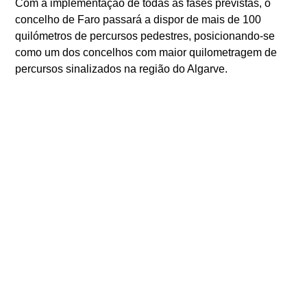
Com a implementação de todas as fases previstas, o
concelho de Faro passará a dispor de mais de 100
quilómetros de percursos pedestres, posicionando-se
como um dos concelhos com maior quilometragem de
percursos sinalizados na região do Algarve.
Este investimento
reforça a aposta do Município de Faro
na promoção da atividade física, do lazer ativo e da
valorização do património natural e cultural
,
respondendo à crescente procura de espaços de
contacto com a natureza e de prática desportiva informal
ANTERIOR
SEGUINTE