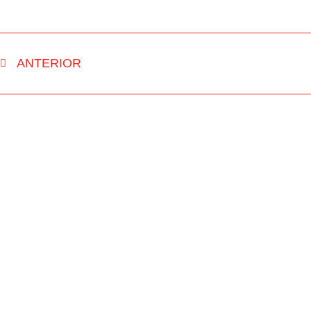
ANTERIOR
INÍCIO
RUA FM
NOTÍCIAS
PASSOU NA 