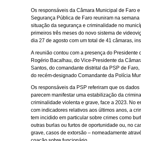
Os responsáveis da Câmara Municipal de Faro e
Segurança Pública de Faro reuniram na semana
situação da segurança e criminalidade no munic
primeiros três meses do novo sistema de videovi
dia 27 de agosto com um total de 41 câmaras, in
A reunião contou com a presença do Presidente 
Rogério Bacalhau, do Vice-Presidente da Câmara
Santos, do comandante distrital da PSP de Faro,
do recém-designado Comandante da Polícia Muni
Os responsáveis da PSP referiram que os dados p
parecem manifestar uma estabilização da crimin
criminalidade violenta e grave, face a 2023. No e
com indicadores relativos aos últimos anos, a cr
tem incidido em particular sobre crimes como bur
outras burlas ou furtos de oportunidade ou, no ca
grave, casos de extorsão – nomeadamente através
coação sobre funcionário.