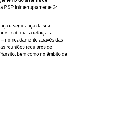
rgamento do sistema de
ela PSP ininterruptamente 24
iança e segurança da sua
nde continuar a reforçar a
a – nomeadamente através das
as reuniões regulares de
Trânsito, bem como no âmbito de
as também em articulação com a
mento no início do próximo ano.
SEGUINTE