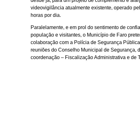
desde já, para um projeto de complemento e ala
videovigilância atualmente existente, operado p
horas por dia.
Paralelamente, e em prol do sentimento de conf
população e visitantes, o Município de Faro prete
colaboração com a Polícia de Segurança Públic
reuniões do Conselho Municipal de Segurança, d
coordenação – Fiscalização Administrativa e de 
eventos ou planos de alteração urbanística – m
Polícia Municipal, que deverá entrar em funciona