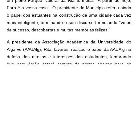
em pleno Parque Natural da Ria formosa. “A partir de hoje,
Faro é a vossa casa”. O presidente do Município referiu ainda
o papel dos estuantes na construção de uma cidade cada vez
mais inteligente, terminando o seu discurso formulando “votos
de sucesso, descobertas e muitas memórias felizes.”
A presidente da Associação Académica da Universidade do
Algarve (AAUAlg), Rita Tavares, realçou o papel da AAUAlg na
defesa dos direitos e interesses dos estudantes, lembrando
que este órgão estará sempre de portas abertas para os
receber. Convidou-os ainda a refletir sobre o impacto que cada
um quer ter no mundo, referindo que “é preciso enfrentar os
desafios com resiliência e humildade” e que “cada falha é uma
oportunidade de aprendizagem, pois são elas que nos fazem
chegar ao sucesso”.
Os momentos musicais estiveram a cargo da Versus Tuna,
Real Tuna Infantina, Feminis Ferventis, e dos ArtMusa.
Durante a sessão foram também entregues os certificados aos