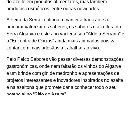
do azeite em produtos alimentares, mas também
produtos cosméticos, entre outras novidades.
A Feira da Serra continua a manter a tradição e a
procurar valorizar os saberes, os sabores e a cultura da
Serra Algarvia e este ano vai ter a sua “Aldeia Serrana” e
o “Encontro de Ofícios” ainda mais animados pois vai
contar com mais artesãos a trabalhar ao vivo.
Pelo Palco Sabores vão passar diversas demonstrações
gastronómicas, onde nem faltarão os vinhos do Algarve
e um brinde com gin de medronho e apresentações de
projetos interessantes e inovadores inspirados no azeite
e na azeitona que promete dar a conhecer todo o seu
potencial no “Sítio do Azeite”.
A inovação e o empreendedorismo aliados à tradição e à
cultura algarvia vão ser dados a conhecer nos vários
espaços temáticos pelas centenas de expositores que já
garantiram a sua participação nesta edição.