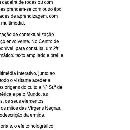
em cadeira de rodas ou com
ões prendem-se com outro tipo
idades de aprendizagem, com
 multimodal.
rmação de contextualização
paço envolvente. No Centro de
onível, para consulta, um
kit
ático, texto ampliado e braille
média interativo, junto ao
odo o visitante aceder a
s origens do culto a Nª Sr.ª de
bérica e pelo Mundo, as
as, os seus elementos
 os mitos das Virgens Negras.
iodescrição da ermida.
iais, o efeito holográfico,