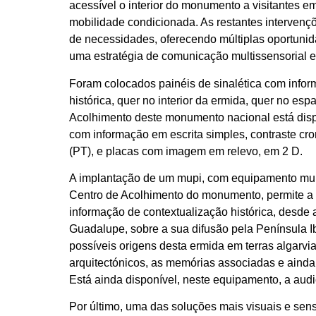
acessível o interior do monumento a visitantes 
mobilidade condicionada. As restantes intervenç
de necessidades, oferecendo múltiplas oportun
uma estratégia de comunicação multissensorial e
Foram colocados painéis de sinalética com info
histórica, quer no interior da ermida, quer no es
Acolhimento deste monumento nacional está disp
com informação em escrita simples, contraste crom
(PT), e placas com imagem em relevo, em 2 D.
A implantação de um mupi, com equipamento multi
Centro de Acolhimento do monumento, permite a t
informação de contextualização histórica, desde a
Guadalupe, sobre a sua difusão pela Península I
possíveis origens desta ermida em terras algarvi
arquitectónicos, as memórias associadas e ainda
Está ainda disponível, neste equipamento, a aud
Por último, uma das soluções mais visuais e sensor