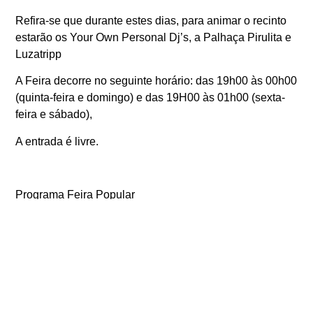
Refira-se que durante estes dias, para animar o recinto
estarão os Your Own Personal Dj’s, a Palhaça Pirulita e
Luzatripp
A Feira decorre no seguinte horário: das 19h00 às 00h00
(quinta-feira e domingo) e das 19H00 às 01h00 (sexta-
feira e sábado),
A entrada é livre.
Programa Feira Popular
10 julho
19h30 | Urban Xpression de Loulé
22h00 | Buba Espinho
11 julho