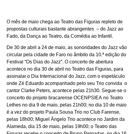
O mês de maio chega ao Teatro das Figuras repleto de
propostas culturais bastante abrangentes – do Jazz ao
Fado, da Dança ao Teatro, da Comédia ao Infantil.
De 30 de abril a 24 de maio, as sonoridades do Jazz vão
circular pela cidade de Faro no âmbito da 10.ª edição do
Festival “Os Dias do Jazz”. O concerto de abertura
acontece no dia 30 de abril no Teatro das Figuras, para
assinalar o Dia Internacional do Jazz, com o espetáculo
onde
Zé Eduardo
acompanhado pelo seu
Trio convida o
cantor
Clarke Peters
, acontece pelas 21h30. Segue-se o
concerto do projeto bracarense
OCENPSIEA
no Teatro
Lethes no dia 9 de maio, pelas 21h00; no dia 10 de maio
é a vez do projeto
Paula Sousa Trio
no Club Farense,
pelas 18h00;
Miguel Ângelo Trio
acontece
no Jardim da
Alameda,
dia 15 de maio, pelas 19h00; o Teatro das
Figuras recebe o concerto de
Bruno Pernadas
, no dia 16