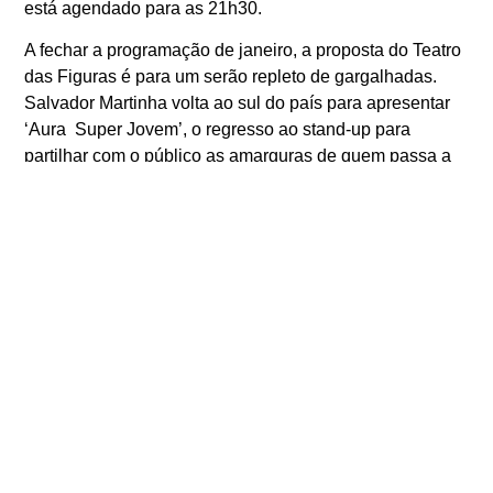
está agendado para as 21h30.
A fechar a programação de janeiro, a proposta do Teatro
das Figuras é para um serão repleto de gargalhadas.
Salvador Martinha volta ao sul do país para apresentar
‘Aura Super Jovem’, o regresso ao stand-up para
partilhar com o público as amarguras de quem passa a
barreira dos 40 anos. No dia 31 de janeiro, pelas 21h30.
Os bilhetes para os espetáculos do Teatro das Figuras
podem ser adquiridos na bilheteira (de terça-feira a
sábado, das 13h00 às 19h30, e no dia do espetáculo
até ao seu início) ou
online
.
ANTERIOR
SEGUINTE