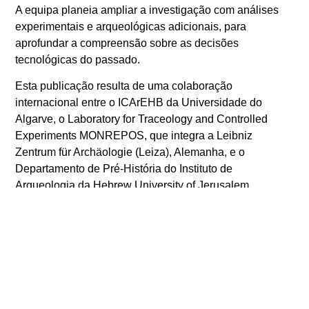
A equipa planeia ampliar a investigação com análises
experimentais e arqueológicas adicionais, para
aprofundar a compreensão sobre as decisões
tecnológicas do passado.
Esta publicação resulta de uma colaboração
internacional entre o ICArEHB da Universidade do
Algarve, o Laboratory for Traceology and Controlled
Experiments MONREPOS, que integra a Leibniz
Zentrum für Archäologie (Leiza), Alemanha, e o
Departamento de Pré-História do Instituto de
Arqueologia da Hebrew University of Jerusalem.
A investigação contou com o apoio da Fritz Thyssen
Foundation e da Fundação para a Ciência e Tecnologia
(FCT).
Consultar artigo:
https://journals.plos.org/plosone/article?