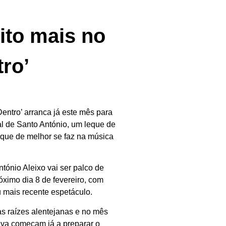
ito mais no
tro’
Dentro’ arranca já este mês para
al de Santo António, um leque de
 que de melhor se faz na música
ntónio Aleixo vai ser palco de
óximo dia 8 de fevereiro, com
u mais recente espetáculo.
as raízes alentejanas e no mês
tiva começam já a preparar o