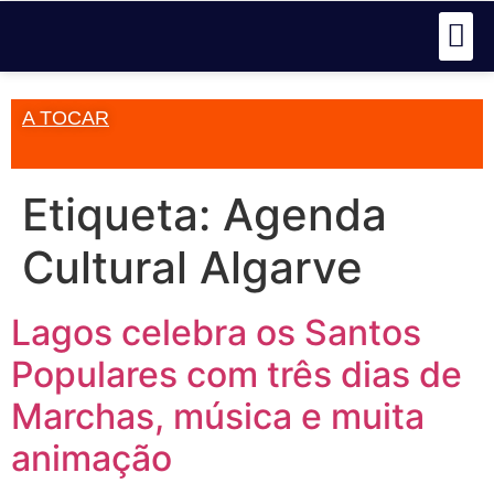
A TOCAR
Etiqueta:
Agenda
Cultural Algarve
Lagos celebra os Santos
Populares com três dias de
Marchas, música e muita
animação