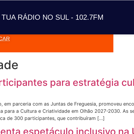
A TUA RÁDIO NO SUL
 TUA RÁDIO NO SUL - 102.7FM
CAR
VAI TOC
dade
ticipantes para estratégia cul
o, em parceria com as Juntas de Freguesia, promoveu encon
ia para a Cultura e Criatividade em Olhão 2027-2030. As s
ca de 300 participantes, que contribuíram […]
enta espetáculo inclusivo na