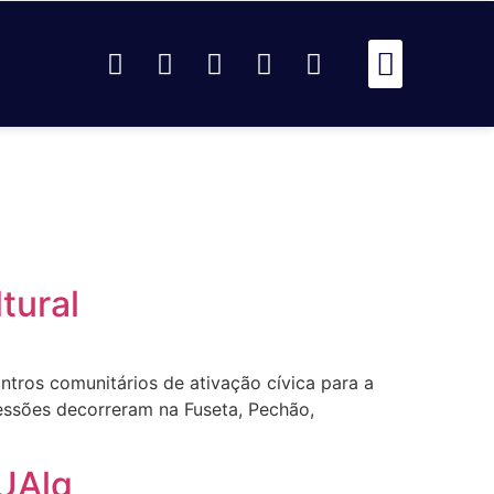
Passou Na 
Identidad
Passou Na R
Identidad
AR
tural
tros comunitários de ativação cívica para a
essões decorreram na Fuseta, Pechão,
 UAlg