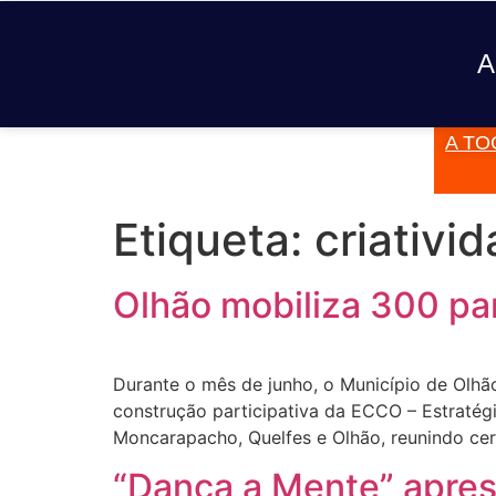
A
A TO
JÁ TOCOU
Etiqueta:
criativi
Olhão mobiliza 300 par
Durante o mês de junho, o Município de Olhã
construção participativa da ECCO – Estratég
Moncarapacho, Quelfes e Olhão, reunindo cer
“Dança a Mente” apres