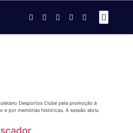
Passou Na R
Identidad
AR
ouletano Desportos Clube pela promoção à
ho e por memórias históricas. A sessão abriu
escador