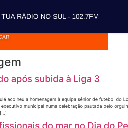
 TUA RÁDIO NO SUL - 102.7FM
CAR
VAI TOC
gem
o após subida à Liga 3
lé acolheu a homenagem à equipa sénior de futebol do L
e o executivo municipal numa celebração pautada pelo orgul
 […]
issionais do mar no Dia do P