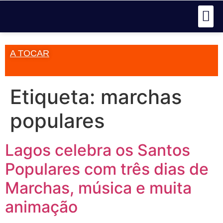
A TOCAR
Etiqueta:
marchas
populares
Lagos celebra os Santos
Populares com três dias de
Marchas, música e muita
animação