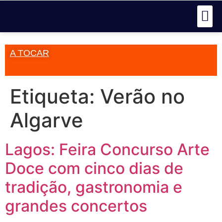
A TOCAR
Etiqueta:
Verão no
Algarve
Lagos: Feira Concurso Arte
Doce com cinco dias de
tradição, gastronomia e
grandes concertos