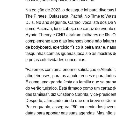
Na edição de 2022, o destaque foi para divers
The Pirates, Quiassaca, Pachá, No Time to Waste
DJ’s. No ano seguinte, Carlão, vocalista dos D
como Pacman, foi o cabeça de cartaz do evento 
Hybrid Theory e GNR atraíram milhares de fãs. 
complemento aos dias intensos onde não faltam 
de bodyboard, exercício físico à beira mar e, nat
tasquinhas com as iguarias locais e as mostras de
e pelas coletividades concelhias.
“Fazemos com uma enorme satisfação o Albufeir
albufeirenses, para os albufeirenses e para todos
É como uma grande festa da família que se prep
do verão turístico. Está firmado como um cartaz 
das famílias”, diz Cristiano Cabrita, vice-presid
Desporto, afirmando ainda que em breve serão r
Por enquanto, assegura, “80 por cento dos jovens
datas para apontar nas suas agendas. Mas não sã