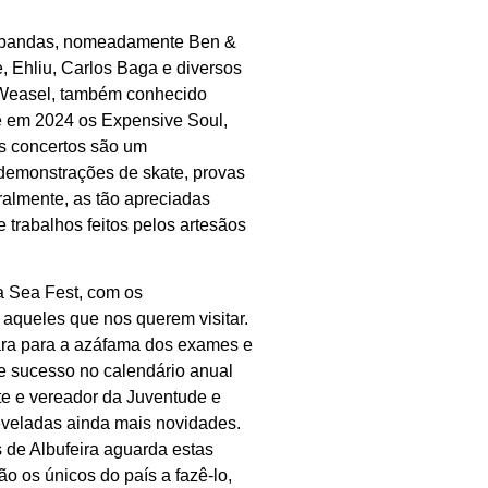
as bandas, nomeadamente Ben &
, Ehliu, Carlos Baga e diversos
a Weasel, também conhecido
e em 2024 os Expensive Soul,
Os concertos são um
demonstrações de skate, provas
uralmente, as tão apreciadas
 trabalhos feitos pelos artesãos
a Sea Fest, com os
 aqueles que nos querem visitar.
ara para a azáfama dos exames e
de sucesso no calendário anual
ente e vereador da Juventude e
eveladas ainda mais novidades.
 de Albufeira aguarda estas
o os únicos do país a fazê-lo,