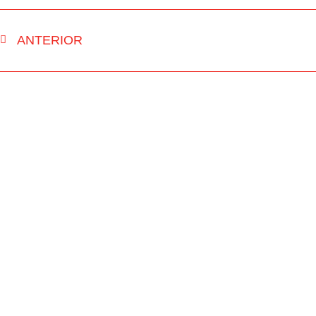
ANTERIOR
INÍCIO
RUA FM
NOTÍCIAS
PASSOU NA 