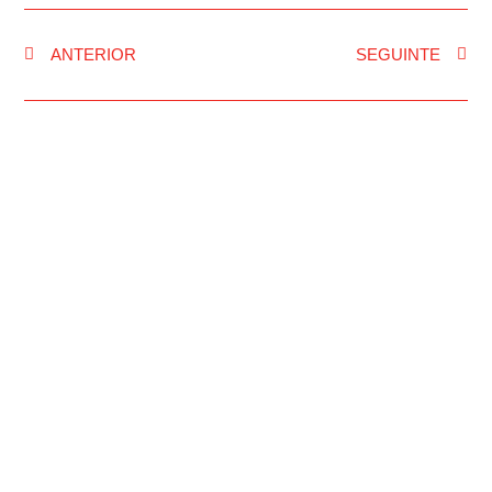
ANTERIOR
SEGUINTE
INÍCIO
RUA FM
NOTÍCIAS
PASSOU NA RUA
PROGRAMAÇÃO
PUBLICIDADE
IDENTIDADE GRÁFICA
CONTACTOS