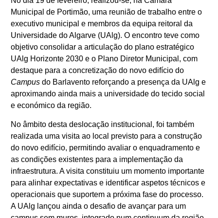
No dia 19 de fevereiro, realizou-se, na Câmara
Municipal de Portimão, uma reunião de trabalho entre o
executivo municipal e membros da equipa reitoral da
Universidade do Algarve (UAlg). O encontro teve como
objetivo consolidar a articulação do plano estratégico
UAlg Horizonte 2030 e o Plano Diretor Municipal, com
destaque para a concretização do novo edifício do
Campus
do Barlavento reforçando a presença da UAlg e
aproximando ainda mais a universidade do tecido social
e económico da região.
No âmbito desta deslocação institucional, foi também
realizada uma visita ao local previsto para a construção
do novo edifício, permitindo avaliar o enquadramento e
as condições existentes para a implementação da
infraestrutura. A visita constituiu um momento importante
para alinhar expectativas e identificar aspetos técnicos e
operacionais que suportem a próxima fase do processo.
A UAlg lançou ainda o desafio de avançar para um
campus sem muros, integrado num continuum da região