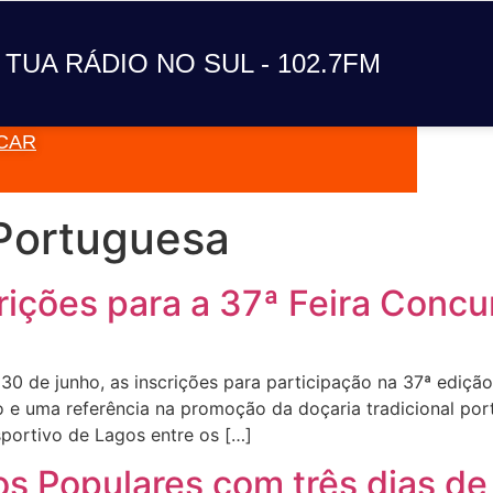
A TUA RÁDIO NO SUL
 TUA RÁDIO NO SUL - 102.7FM
CAR
VAI TOC
 Portuguesa
rições para a 37ª Feira Conc
30 de junho, as inscrições para participação na 37ª ediç
 e uma referência na promoção da doçaria tradicional por
sportivo de Lagos entre os […]
os Populares com três dias de