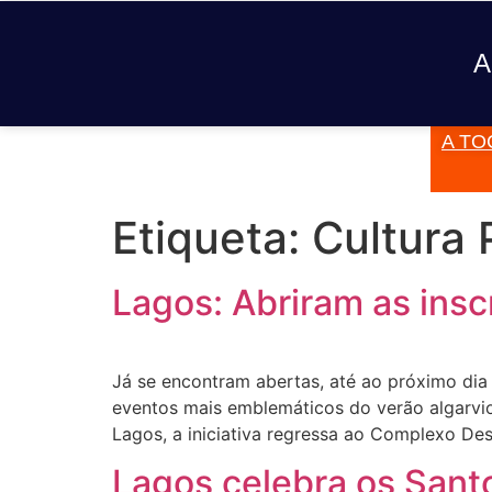
A
A TO
JÁ TOCOU
Etiqueta:
Cultura
Lagos: Abriram as insc
Já se encontram abertas, até ao próximo dia 
eventos mais emblemáticos do verão algarvio
Lagos, a iniciativa regressa ao Complexo De
Lagos celebra os Sant