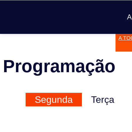
A
A TO
JÁ TOCOU
Programação
Segunda
Terça