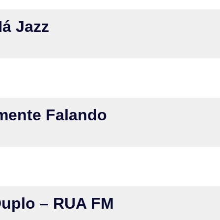
Há Jazz
mente Falando
Duplo – RUA FM