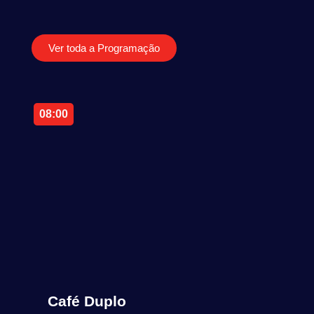
Ver toda a Programação
08:00
08:15
Café Duplo
Prazeres