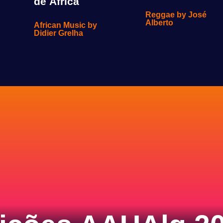
de África
Reggae by José
Alberto
African Music by
Didier Grelha