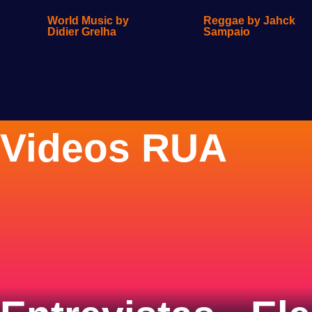
World Music by
Reggae by Jahck
Didier Grelha
Sampaio
Videos RUA