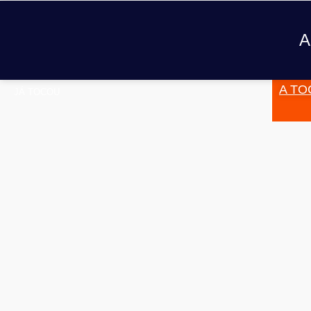
A
A TO
JÁ TOCOU