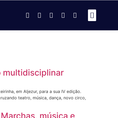
Passou Na 
Identidad
Passou Na R
Identidad
AR
multidisciplinar
irinha, em Aljezur, para a sua IV edição.
 cruzando teatro, música, dança, novo circo,
 Marchas, música e