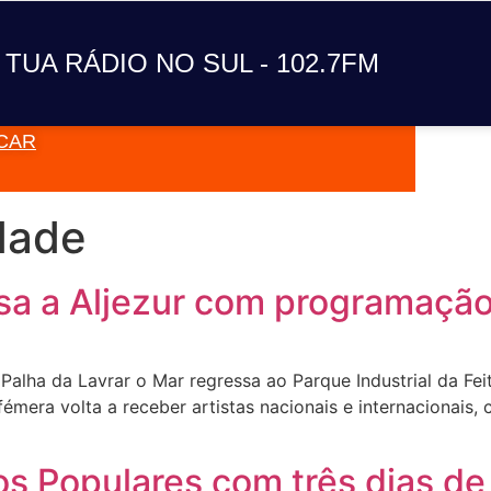
A TUA RÁDIO NO SUL
 TUA RÁDIO NO SUL - 102.7FM
CAR
VAI TOC
dade
sa a Aljezur com programação 
alha da Lavrar o Mar regressa ao Parque Industrial da Feite
fémera volta a receber artistas nacionais e internacionais,
os Populares com três dias de