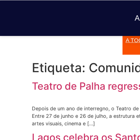
A
A TO
JÁ TOCOU
Etiqueta:
Comuni
Teatro de Palha regres
Depois de um ano de interregno, o Teatro de P
Entre 27 de junho e 26 de julho, a estrutura e
artes visuais, cinema e […]
Lagos celebra os Sant