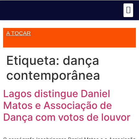
A TOCAR
Etiqueta:
dança
contemporânea
Lagos distingue Daniel
Matos e Associação de
Dança com votos de louvor