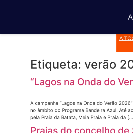
A
A TO
JÁ TOCOU
Etiqueta:
verão 2
“Lagos na Onda do Ver
A campanha “Lagos na Onda do Verão 2026” c
no âmbito do Programa Bandeira Azul. Até ao f
pela Praia da Batata, Meia Praia e Praia da […
Praias do concelho de 