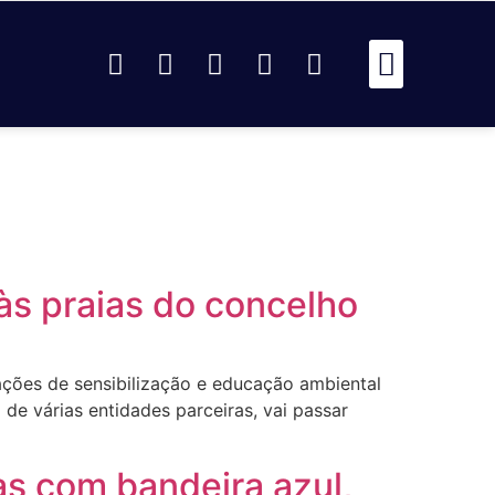
Passou Na 
Identidad
Passou Na R
Identidad
AR
às praias do concelho
ções de sensibilização e educação ambiental
 de várias entidades parceiras, vai passar
as com bandeira azul,