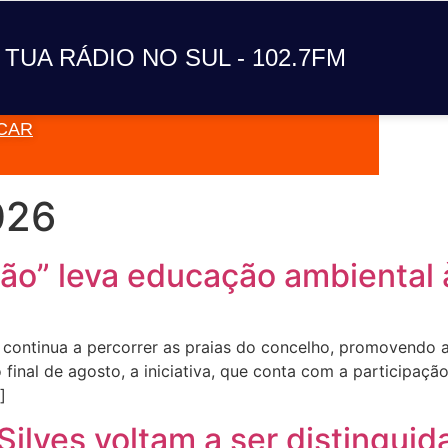
A TUA RÁDIO NO SUL
 TUA RÁDIO NO SUL - 102.7FM
CAR
VAI TOC
026
ão” leva educação ambiental 
ontinua a percorrer as praias do concelho, promovendo a
inal de agosto, a iniciativa, que conta com a participação
]
Silves voltam a ser distinguid