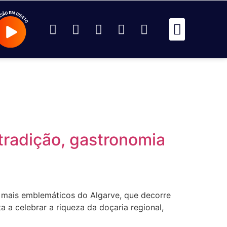
Passou Na 
Identidad
Passou Na R
Identidad
AR
tradição, gastronomia
s mais emblemáticos do Algarve, que decorre
 a celebrar a riqueza da doçaria regional,