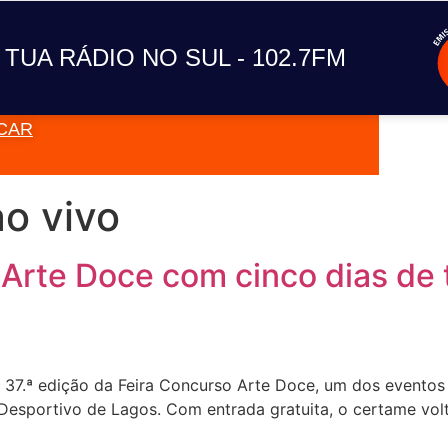
A TUA RÁDIO NO SUL
 TUA RÁDIO NO SUL - 102.7FM
CAR
VAI TOC
o vivo
 Arte Doce com cinco dias de 
 37.ª edição da Feira Concurso Arte Doce, um dos evento
Desportivo de Lagos. Com entrada gratuita, o certame volta