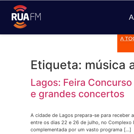
A
A TO
JÁ TOCOU
Etiqueta:
música a
Lagos: Feira Concurso
e grandes concertos
A cidade de Lagos prepara-se para receber a
entre os dias 22 e 26 de julho, no Complexo 
complementada por um vasto programa […]